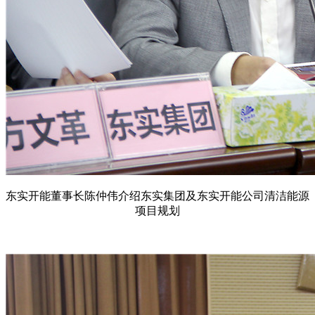
东实开能董事长陈仲伟介绍东实集团及东实开能公司清洁能源
项目规划