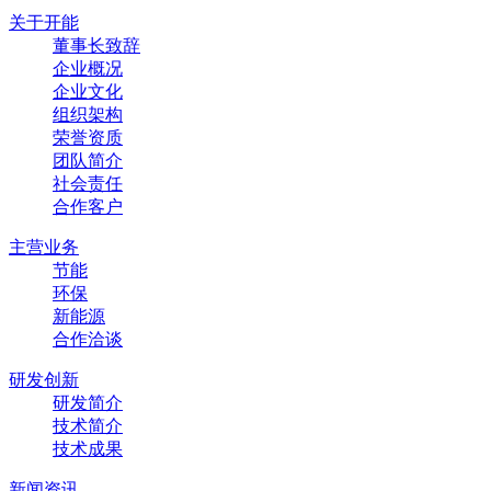
关于开能
董事长致辞
企业概况
企业文化
组织架构
荣誉资质
团队简介
社会责任
合作客户
主营业务
节能
环保
新能源
合作洽谈
研发创新
研发简介
技术简介
技术成果
新闻资讯