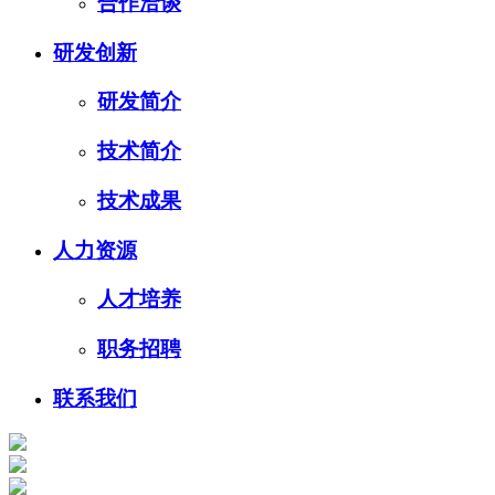
合作洽谈
研发创新
研发简介
技术简介
技术成果
人力资源
人才培养
职务招聘
联系我们