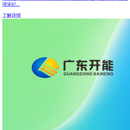
理宋纪...
了解详情