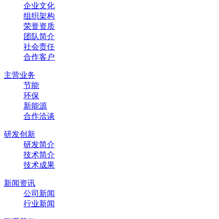
企业文化
组织架构
荣誉资质
团队简介
社会责任
合作客户
主营业务
节能
环保
新能源
合作洽谈
研发创新
研发简介
技术简介
技术成果
新闻资讯
公司新闻
行业新闻