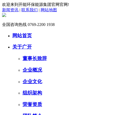
欢迎来到开能环保能源集团官网官网!
新闻资讯
|
联系我们
|
网站地图
全国咨询热线
0769-2200 1938
网站首页
关于广开
董事长致辞
企业概况
企业文化
组织架构
荣誉资质