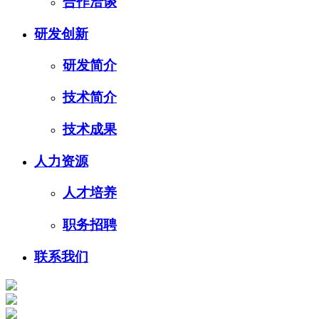
合作洽谈
研发创新
研发简介
技术简介
技术成果
人力资源
人才培养
职务招聘
联系我们