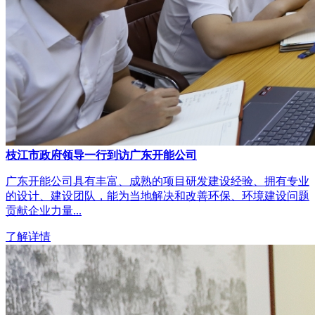
枝江市政府领导一行到访广东开能公司
广东开能公司具有丰富、成熟的项目研发建设经验、拥有专业
的设计、建设团队，能为当地解决和改善环保、环境建设问题
贡献企业力量...
了解详情