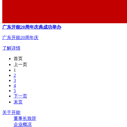
广东开能20周年庆典成功举办
广东开能20周年庆
了解详情
首页
上一页
1
2
3
4
5
下一页
末页
关于开能
董事长致辞
企业概况