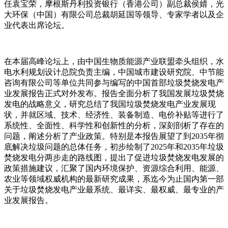
任袁宝荣，摩根斯丹利投资银行（香港公司）副总裁侯婧，光
大环保（中国）有限公司总裁胡延国等领导、专家学者以及企
业代表出席论坛。
在本届高峰论坛上，由中国生物质能源产业联盟牵头组织，水
电水利规划设计总院负责主编，中国城市建设研究院、中节能
咨询有限公司等单位共同参与编写的中国首部垃圾焚烧发电产
业发展报告正式对外发布。报告全面分析了我国发展垃圾焚烧
发电的战略意义，研究总结了我国垃圾焚烧发电产业发展现
状，并就区域、技术、经济性、装备制造、电价补贴等进行了
系统性、全面性、科学性和创新性的分析，深刻剖析了存在的
问题，阐述分析了产业政策。特别是本报告展望了到2035年彻
底解决垃圾问题的总体任务，初步绘制了2025年和2035年垃圾
焚烧发电分两步走的路线图，提出了促进垃圾焚烧发电发展的
政策措施建议，汇聚了国内环境保护、资源综合利用、能源、
农业等领域权威机构的最新研究成果，系迄今为止国内第一部
关于垃圾焚烧发电产业最系统、最详实、最权威、最专业的产
业发展报告。