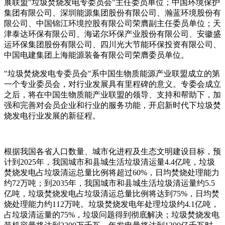
展联盟"垃圾焚烧发电专委员会"主任委员单位；中国环境保护
集团有限公司、深圳能源集团股份有限公司、瀚蓝环境股份有
限公司、中国锦江环境控股有限公司荣膺副主任委员单位；天
津泰达环保有限公司、海诺尔环保产业股份有限公司、安徽盛
运环保集团股份有限公司、四川光大节能环保投资有限公司、
中国电建集团上海能源装备有限公司荣膺委员单位。
"垃圾焚烧发电专委员会"系中国生物质能源产业联盟成立的第
一个专业委员会，对行业发展具有里程碑的意义。专委会成立
之后，将在中国生物质能产业联盟的领导、支持和帮助下，加
强和完善对会员企业和行业的服务功能，开启新时代下垃圾焚
烧发电行业发展的新征程。
根据我国各省人口数量、城市化进程及生态文明建设目标，预
计到2025年，我国城市和县城生活垃圾清运量4.4亿吨，垃圾
焚烧发电占垃圾清运总量比例将超过60%，日均焚烧处理能力
约72万吨；到2035年，我国城市和县城生活垃圾清运量约5.5
亿吨，垃圾焚烧发电占垃圾清运总量比例将达到75%，日均焚
烧处理能力约112万吨。垃圾焚烧发电年处理垃圾约4.1亿吨，
占垃圾清运量的75%，垃圾问题得到彻底解决；垃圾焚烧发电